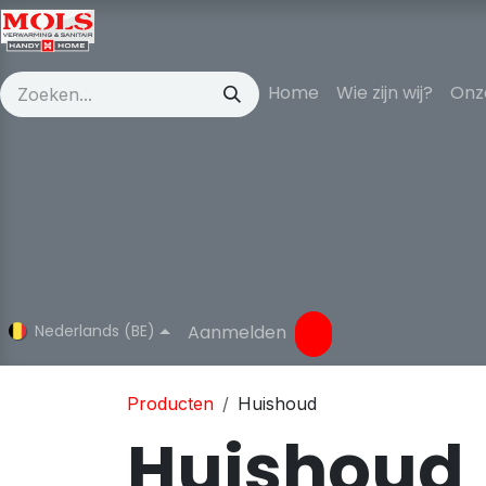
Overslaan naar inhoud
Home
Wie zijn wij?
Onz
Nederlands (BE)
Aanmelden
Producten
Huishoud
Huishoud