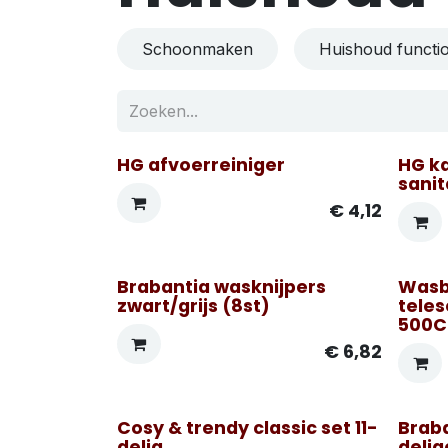
Schoonmaken
Huishoud functi
HG afvoerreiniger
HG k
sanit
€
4,12
Brabantia wasknijpers
Wasb
Enkel 
zwart/grijs (8st)
teles
500
€
6,82
Cosy & trendy classic set 11-
Brab
delig
delig