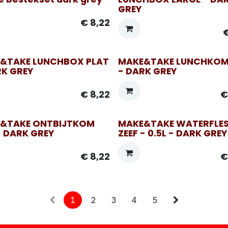
GREY
€
8,22
&TAKE LUNCHBOX PLAT
MAKE&TAKE LUNCHKOM 
RK GREY
- DARK GREY
€
8,22
&TAKE ONTBIJTKOM
MAKE&TAKE WATERFLES
- DARK GREY
ZEEF - 0.5L - DARK GREY
€
8,22
1
2
3
4
5