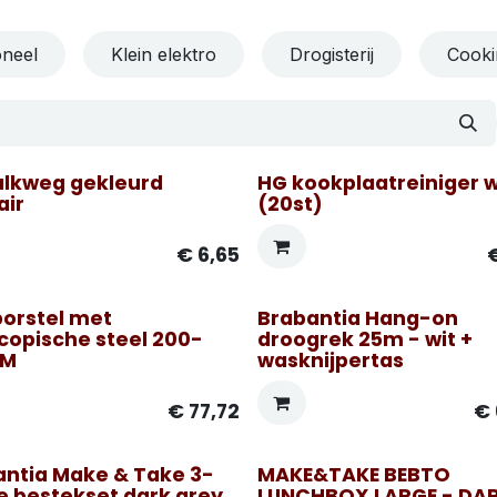
oneel
Klein elektro
Drogisterij
Cooki
alkweg gekleurd
HG kookplaatreiniger 
air
(20st)
€
6,65
orstel met
Brabantia Hang-on
afhaling Mols
copische steel 200-
droogrek 25m - wit +
CM
wasknijpertas
€
77,72
€
antia Make & Take 3-
MAKE&TAKE BEBTO
e bestekset dark grey
LUNCHBOX LARGE - DA