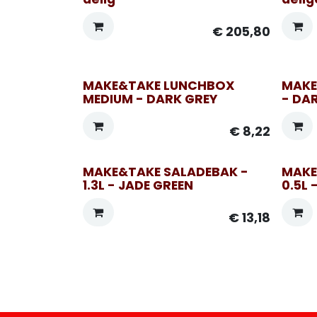
€
205,80
MAKE&TAKE LUNCHBOX
MAKE
MEDIUM - DARK GREY
- DA
€
8,22
MAKE&TAKE SALADEBAK -
MAKE
1.3L - JADE GREEN
0.5L 
€
13,18