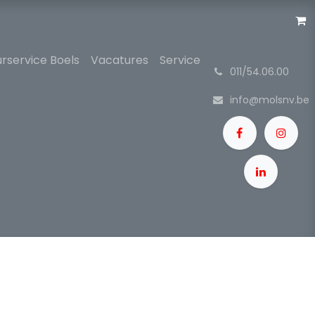
rservice Boels
Vacatures
Service
͏
011/54.06.00
info@molsnv.be