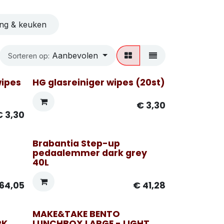
ng & keuken
Aanbevolen
Sorteren op:
wipes
HG glasreiniger wipes (20st)
€
3,30
€
3,30
Brabantia Step-up
pedaalemmer dark grey
40L
64,05
€
41,28
MAKE&TAKE BENTO
RK
LUNCHBOX LARGE - LIGHT