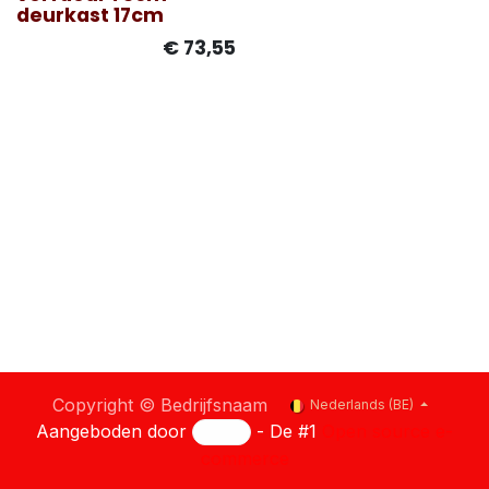
Enkel afhaling Mols
deurkast 17cm
€
73,55
Copyright © Bedrijfsnaam
Nederlands (BE)
Aangeboden door
- De #1
Open source e-
commerce