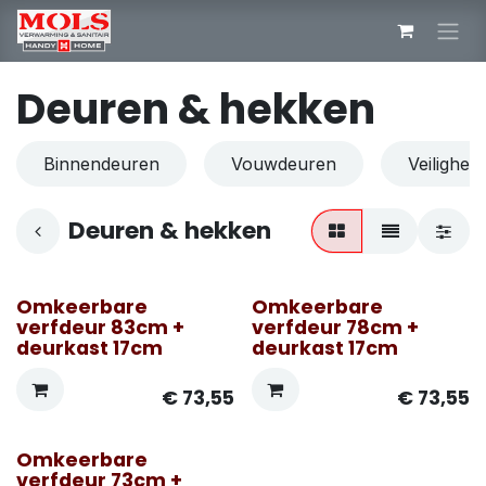
Overslaan naar inhoud
Deuren & hekken
Binnendeuren
Vouwdeuren
Veilighei
Deuren & hekken
Omkeerbare
Omkeerbare
Enkel afhaling Mols
Enkel afhaling Mols
verfdeur 83cm +
verfdeur 78cm +
deurkast 17cm
deurkast 17cm
€
73,55
€
73,55
Omkeerbare
verfdeur 73cm +