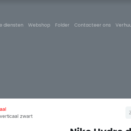
e diensten
Webshop
Folder
Contacteer ons
Verhuu
aal
erticaal zwart