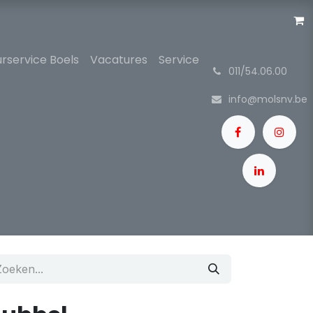
rservice Boels
Vacatures
Service
͏
011/54.06.00
info@molsnv.be