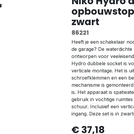
Niko Hydro 
opbouwstopc
zwart
86221
Heeft je een schakelaar nodi
de garage? De waterdichte 
ontworpen voor veeleisend
Hydro dubbele socket is vo
verticale montage. Het is ui
schroefklemmen en een be
mechanisme is gemonteerd i
is. Het apparaat is spatwate
gebruik in vochtige ruimte
schuur. Inclusief een vert
ingang. Deze set is in zwart
€
37,18