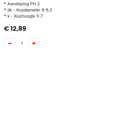
* Aandrijving PH 2
* dk - Kopdiameter 8-8,5
* k - Kophoogte 5-7
€
12,89
Aan winkelmandje toevoegen
Algemene voorwaarden
30-dagen geld terug garantie
Verzending: 2-3 werkdagen