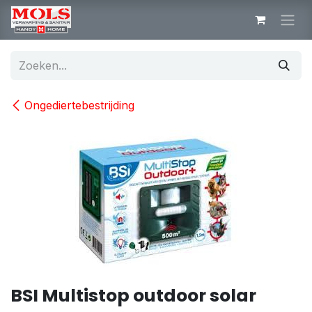
Overslaan naar inhoud
Ongediertebestrijding
BSI Multistop outdoor solar