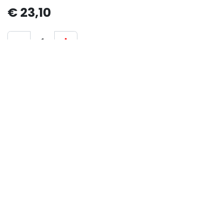
€
23,10
Aan winkelmandje toevoegen
TUINFOLDER
Algemene voorwaarden
30-dagen geld terug garantie
Verzending: 2-3 werkdagen
Copyright © Bedrijfsnaam
Nederlands (BE)
Aangeboden door
- De #1
Open source e-