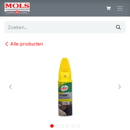
Overslaan naar inhoud
Alle producten