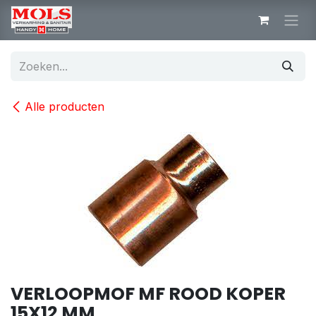
Overslaan naar inhoud
Alle producten
VERLOOPMOF MF ROOD KOPER
15X12 MM