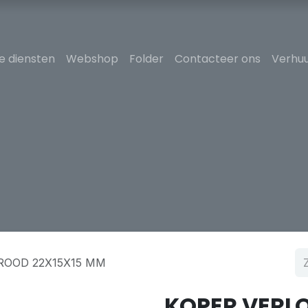
e diensten
Webshop
Folder
Contacteer ons
Verhuu
ROOD 22X15X15 MM
KOPER VERLO