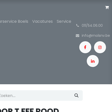
rservice Boels
Vacatures
Service
͏
011/54.06.00
info@molsnv.be
OP T FFF ROOD