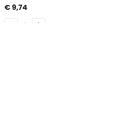
€
9,74
Aan winkelmandje toevoegen
Algemene voorwaarden
30-dagen geld terug garantie
Verzending: 2-3 werkdagen
Copyright © Bedrijfsnaam
Nederlands (BE)
Aangeboden door
- De #1
Open source e-
commerce