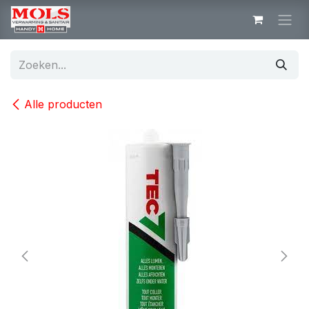
Overslaan naar inhoud
Alle producten