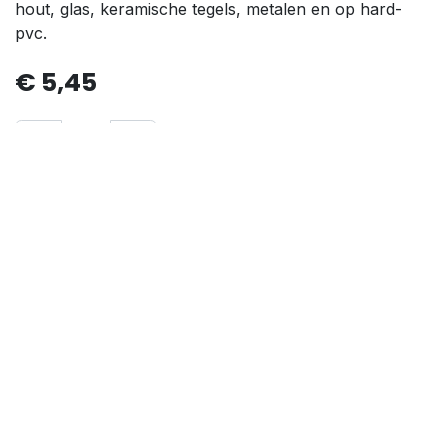
hout, glas, keramische tegels, metalen en op hard-
pvc.
€
5,45
Aan winkelmandje toevoegen
Algemene voorwaarden
30-dagen geld terug garantie
Verzending: 2-3 werkdagen
Copyright © Bedrijfsnaam
Nederlands (BE)