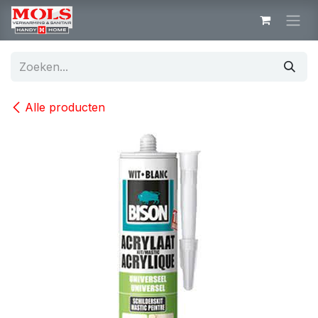
Overslaan naar inhoud
Alle producten