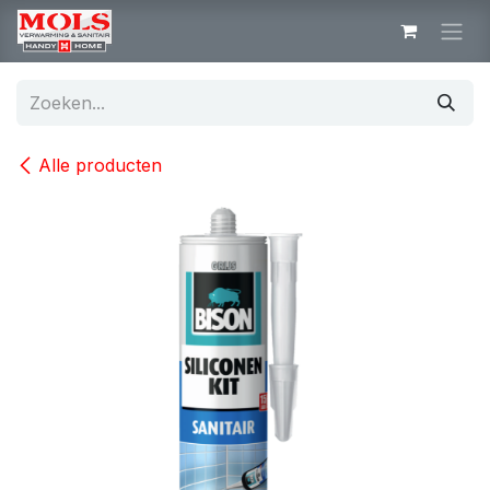
Overslaan naar inhoud
Alle producten