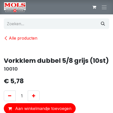
Overslaan naar inhoud
Alle producten
Vorkklem dubbel 5/8 grijs (10st)
10010
€
5,78
Aan winkelmandje toevoegen