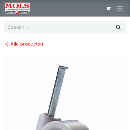
Overslaan naar inhoud
Alle producten