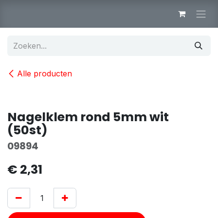
Overslaan naar inhoud
Alle producten
Nagelklem rond 5mm wit
(50st)
09894
€
2,31