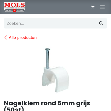
Overslaan naar inhoud
Alle producten
Nagelklem rond 5mm grijs
(50st)