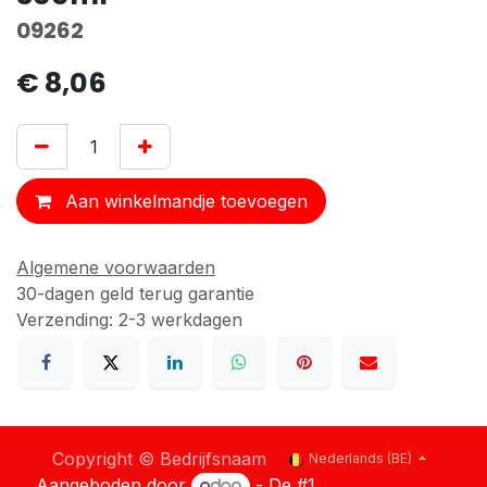
09262
€
8,06
Aan winkelmandje toevoegen
Algemene voorwaarden
30-dagen geld terug garantie
Verzending: 2-3 werkdagen
Copyright © Bedrijfsnaam
Nederlands (BE)
Aangeboden door
- De #1
Open source e-