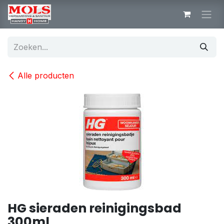
Overslaan naar inhoud
Alle producten
HG sieraden reinigingsbad
300ml