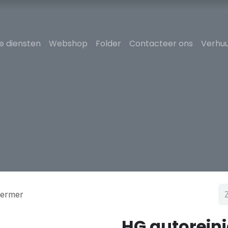
e diensten
Webshop
Folder
Contacteer ons
Verhuu
hermer
HG autorein