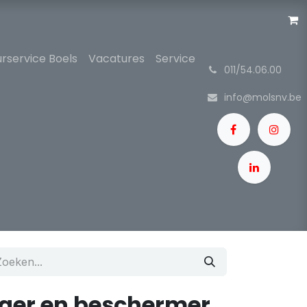
rservice Boels
Vacatures
Service
͏
011/54.06.00
info@molsnv.be
iger en beschermer