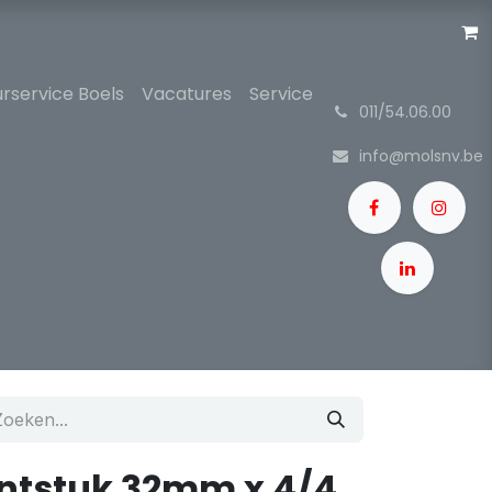
rservice Boels
Vacatures
Service
͏
011/54.06.00
info@molsnv.be
ntstuk 32mm x 4/4