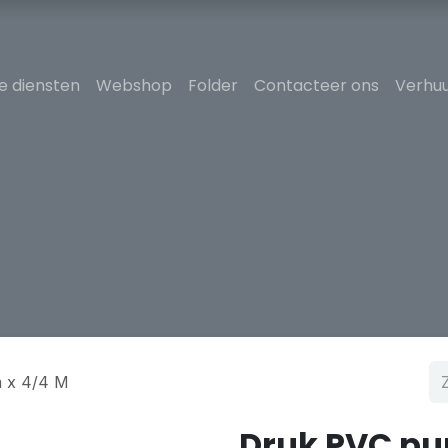
e diensten
Webshop
Folder
Contacteer ons
Verhuu
 x 4/4 M
Druk PVC pu